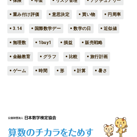
保険
年金
リスク管理
アクチュアリー
重み付け評価
意思決定
買い物
円周率
3.14
国際数学デー
数学の日
近似値
無理数
1buy1
損益
販売戦略
金融教育
グラフ
比較
旅行計画
ゲーム
時間
形
計算
暑さ