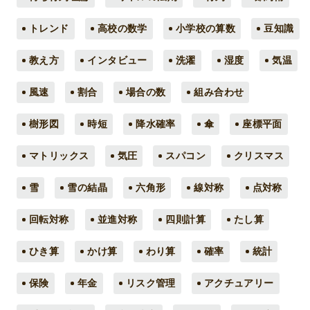
トレンド
高校の数学
小学校の算数
豆知識
教え方
インタビュー
洗濯
湿度
気温
風速
割合
場合の数
組み合わせ
樹形図
時短
降水確率
傘
座標平面
マトリックス
気圧
スパコン
クリスマス
雪
雪の結晶
六角形
線対称
点対称
回転対称
並進対称
四則計算
たし算
ひき算
かけ算
わり算
確率
統計
保険
年金
リスク管理
アクチュアリー