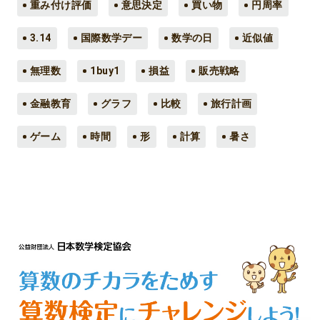
重み付け評価
意思決定
買い物
円周率
3.14
国際数学デー
数学の日
近似値
無理数
1buy1
損益
販売戦略
金融教育
グラフ
比較
旅行計画
ゲーム
時間
形
計算
暑さ