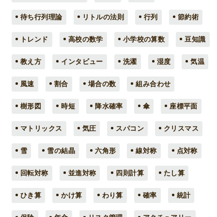
待ち行列理論
リトルの法則
行列
節約術
トレンド
高校の数学
小学校の算数
豆知識
教え方
インタビュー
洗濯
湿度
気温
風速
割合
場合の数
組み合わせ
樹形図
時短
降水確率
傘
座標平面
マトリックス
気圧
スパコン
クリスマス
雪
雪の結晶
六角形
線対称
点対称
回転対称
並進対称
四則計算
たし算
ひき算
かけ算
わり算
確率
統計