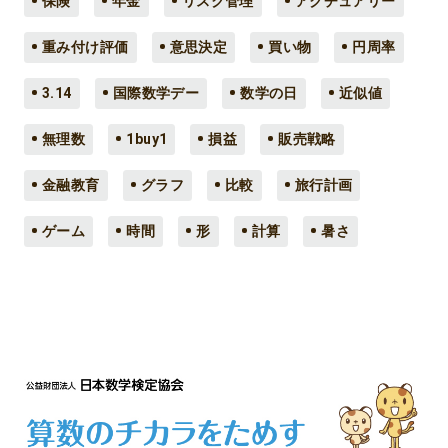
保険
年金
リスク管理
アクチュアリー
重み付け評価
意思決定
買い物
円周率
3.14
国際数学デー
数学の日
近似値
無理数
1buy1
損益
販売戦略
金融教育
グラフ
比較
旅行計画
ゲーム
時間
形
計算
暑さ