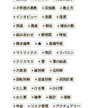
小学校の算数
豆知識
教え方
インタビュー
洗濯
湿度
気温
風速
割合
場合の数
組み合わせ
樹形図
時短
降水確率
傘
座標平面
マトリックス
気圧
スパコン
クリスマス
雪
雪の結晶
六角形
線対称
点対称
回転対称
並進対称
四則計算
たし算
ひき算
かけ算
わり算
確率
統計
保険
年金
リスク管理
アクチュアリー