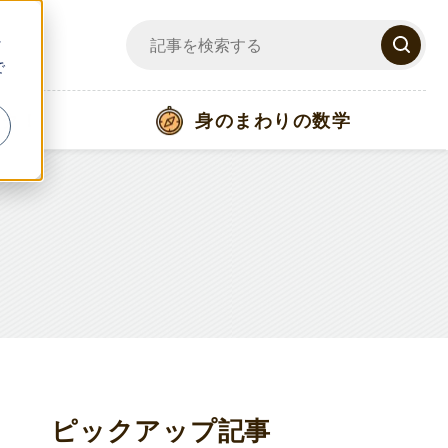
ッ
で
ック！
身のまわりの数学
ピックアップ記事