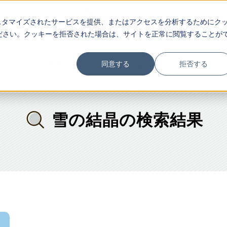
スタマイズされたサービスを提供、またはアクセスを分析するためにク
ださい。クッキーを拒否された場合は、サイトを正常に閲覧することが
マ・パパ お役立ち
数学×ライフハ
同意する
拒否する
雪の結晶の検索結果