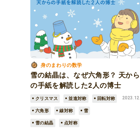
身のまわりの数学
雪の結晶は、なぜ六角形？ 天か
の手紙を解読した2人の博士
2023.12
クリスマス
並進対称
回転対称
六角形
線対称
雪
雪の結晶
点対称