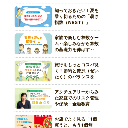
知っておきたい！夏を
乗り切るための「暑さ
指数（WBGT）」
家族で楽しむ算数ゲー
ム～楽しみながら算数
の基礎力を伸ばす～
旅行をもっとコスパ良
く！節約と贅沢（ぜい
たく）のバランスをと
る計画のコツ
アクチュアリーからみ
た家庭でのリスク管理
や保険・金融教育
お店でよく見る「1個
買うと、もう1個無