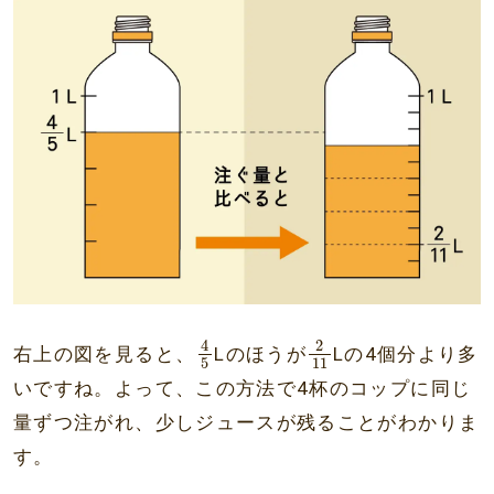
4
5
2
11
2
4
右上の図を見ると、
Lのほうが
Lの4個分より多
5
11
いですね。よって、この方法で4杯のコップに同じ
量ずつ注がれ、少しジュースが残ることがわかりま
す。