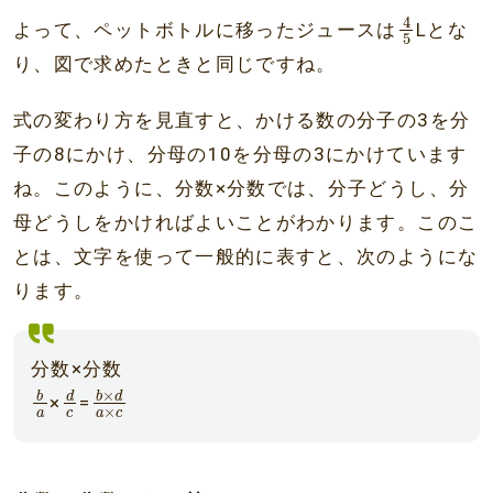
4
5
4
よって、ペットボトルに移ったジュースは
Lとな
5
り、図で求めたときと同じですね。
式の変わり方を見直すと、かける数の分子の3を分
子の8にかけ、分母の10を分母の3にかけています
ね。このように、分数×分数では、分子どうし、分
母どうしをかければよいことがわかります。このこ
とは、文字を使って一般的に表すと、次のようにな
ります。
分数×分数
b
a
d
c
b
×
d
a
×
c
×
b
d
b
d
×
=
×
a
c
a
c