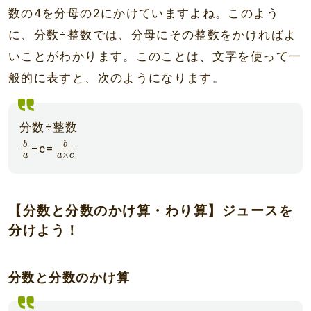
数の4を分母の2にかけていますよね。このよう
に、分数÷整数では、分母にその整数をかければよ
いことがわかります。このことは、文字を使って一
般的に表すと、次のようになります。
分数÷整数
b
a
b
a
×
c
b
b
÷c=
×
a
a
c
【分数と分数のかけ算・わり算】ジュースを
分けよう！
分数と分数のかけ算