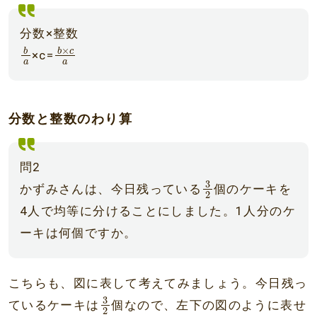
分数×整数
b
a
b
×
c
a
×
b
b
c
×c=
a
a
分数と整数のわり算
問2
3
2
3
かずみさんは、今日残っている
個のケーキを
2
4人で均等に分けることにしました。1人分のケ
ーキは何個ですか。
こちらも、図に表して考えてみましょう。今日残っ
3
2
3
ているケーキは
個なので、左下の図のように表せ
2