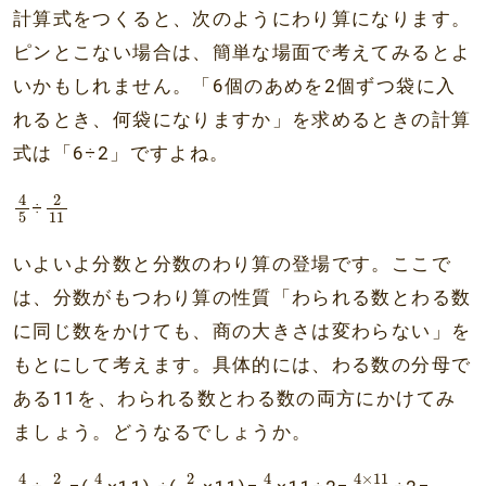
計算式をつくると、次のようにわり算になります。
ピンとこない場合は、簡単な場面で考えてみるとよ
いかもしれません。「6個のあめを2個ずつ袋に入
れるとき、何袋になりますか」を求めるときの計算
式は「6÷2」ですよね。
4
5
2
11
2
4
÷
5
11
いよいよ分数と分数のわり算の登場です。ここで
は、分数がもつわり算の性質「わられる数とわる数
に同じ数をかけても、商の大きさは変わらない」を
もとにして考えます。具体的には、わる数の分母で
ある11を、わられる数とわる数の両方にかけてみ
ましょう。どうなるでしょうか。
4
5
2
11
4
5
2
11
4
5
4
×
11
5
2
2
4
4
4
4
×
11