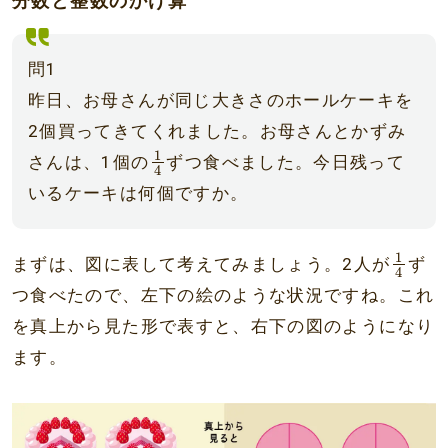
分数と整数のかけ算
問1
昨日、お母さんが同じ大きさのホールケーキを
2個買ってきてくれました。お母さんとかずみ
1
4
1
さんは、1個の
ずつ食べました。今日残って
4
いるケーキは何個ですか。
1
4
1
まずは、図に表して考えてみましょう。2人が
ず
4
つ食べたので、左下の絵のような状況ですね。これ
を真上から見た形で表すと、右下の図のようになり
ます。