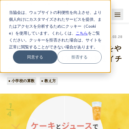
数学のチカラで日常をちょっと賢く、もっと楽しく
当協会は、ウェブサイトの利便性を向上させ、より
個人向けにカスタマイズされたサービスを提供、ま
たはアクセスを分析するためにクッキー（Cooki
e）を使用しています。くわしくは、
こちら
をご覧
ママ・パパ お役立ち
2022.03.28
ください。クッキーを拒否された場合は、サイトを
正常に閲覧することができない場合があります。
ケーキとジュースで分数の計算をや
同意する
拒否する
ってみよう！かけ算・わり算をイチ
から
小学校の算数
教え方