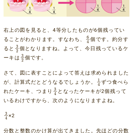
右上の図を見ると、4等分したものが6個残ってい
6
4
6
ることがわかります。すなわち、
個です。約分す
4
3
2
3
ると
個となりますね。よって、今日残っているケ
2
3
2
3
ーキは
個です。
2
さて、図に表すことによって答えは求められました
1
4
1
が、計算式だとどうなるでしょうか。
ずつ食べら
4
3
4
3
れたケーキ、つまり
となったケーキが2個残って
4
いるわけですから、次のようになりますよね。
3
4
3
×2
4
分数と整数のかけ算が出てきました。先ほどの分数