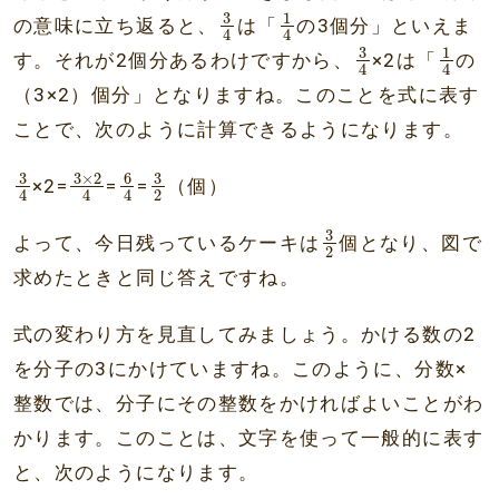
3
4
1
4
3
1
の意味に立ち返ると、
は「
の3個分」といえま
4
4
3
4
1
4
3
1
す。それが2個分あるわけですから、
×2は「
の
4
4
（3×2）個分」となりますね。このことを式に表す
ことで、次のように計算できるようになります。
3
4
3
×
2
4
6
4
3
2
3
3
3
×
2
6
×2=
=
=
（個）
2
4
4
4
3
2
3
よって、今日残っているケーキは
個となり、図で
2
求めたときと同じ答えですね。
式の変わり方を見直してみましょう。かける数の2
を分子の3にかけていますね。このように、分数×
整数では、分子にその整数をかければよいことがわ
かります。このことは、文字を使って一般的に表す
と、次のようになります。