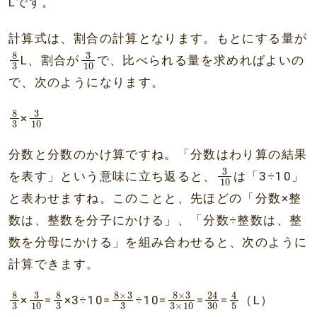
Lです。
計算式は、割合の計算となります。もとにする量が
8
3
3
10
8
3
L、割合が
で、比べられる量を求めればよいの
3
10
で、次のようになります。
8
3
3
10
8
3
×
3
10
分数と分数のかけ算ですね。「分数はわり算の結果
3
10
3
を表す」という意味に立ち返ると、
は「3÷10」
10
と表わせますね。このことと、先ほどの「分数×整
数は、整数を分子にかける」、「分数÷整数は、整
数を分母にかける」を組み合わせると、次のように
計算できます。
8
3
3
10
8
3
8
×
3
3
8
×
3
3
24
×
10
30
4
5
8
8
8
×
3
3
8
×
3
24
4
×
=
×3÷10=
÷10=
=
=
（L）
30
5
3
3
3
10
3
×
10