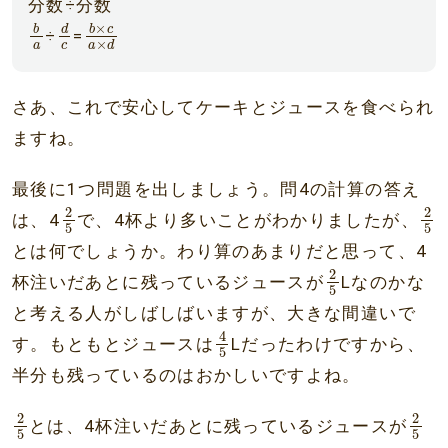
分数÷分数
b
a
d
c
b
×
c
a
×
d
×
b
b
c
d
÷
=
×
a
c
a
d
さあ、これで安心してケーキとジュースを食べられ
ますね。
最後に1つ問題を出しましょう。問4の計算の答え
2
5
2
5
2
2
は、4
で、4杯より多いことがわかりましたが、
5
5
とは何でしょうか。わり算のあまりだと思って、4
2
5
2
杯注いだあとに残っているジュースが
Lなのかな
5
と考える人がしばしばいますが、大きな間違いで
4
5
4
す。もともとジュースは
Lだったわけですから、
5
半分も残っているのはおかしいですよね。
2
5
2
5
2
2
とは、4杯注いだあとに残っているジュースが
5
5