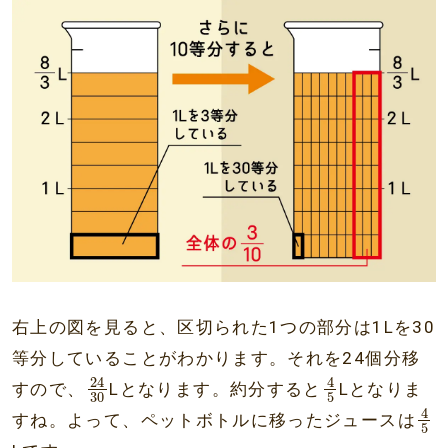
右上の図を見ると、区切られた1つの部分は1Lを30
等分していることがわかります。それを24個分移
24
30
4
5
24
4
すので、
Lとなります。約分すると
Lとなりま
30
5
4
5
4
すね。よって、ペットボトルに移ったジュースは
5