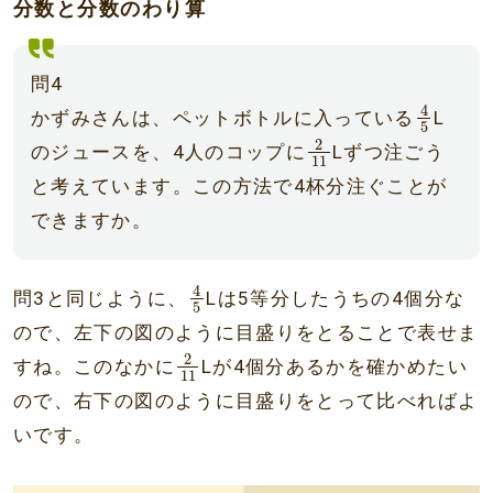
分数と分数のわり算
問4
4
5
4
かずみさんは、ペットボトルに入っている
L
5
2
11
2
のジュースを、4人のコップに
Lずつ注ごう
11
と考えています。この方法で4杯分注ぐことが
できますか。
4
5
4
問3と同じように、
Lは5等分したうちの4個分な
5
ので、左下の図のように目盛りをとることで表せま
2
11
2
すね。このなかに
Lが4個分あるかを確かめたい
11
ので、右下の図のように目盛りをとって比べればよ
いです。