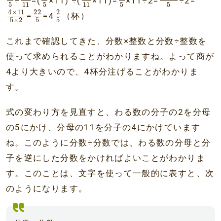
÷
=(
×11) ÷(
×11)=
×11÷2=
÷2=
5
5
5
5
11
11
4
×
11
22
5
×
5
2
2
5
22
2
4
×
11
=
=4
（杯）
5
5
5
×
2
これまで確認してきた、分数×整数と分数÷整数を
使って求められることがわかりますね。よって商が
4より大きいので、4杯分注げることがわかりま
す。
式の変わり方を見直すと、わる数の分子の2を分母
の5にかけ、分母の11を分子の4にかけています
ね。このように分数÷分数では、わる数の分母と分
子を逆にした分数をかければよいことがわかりま
す。このことは、文字を使って一般的に表すと、次
のようになります。