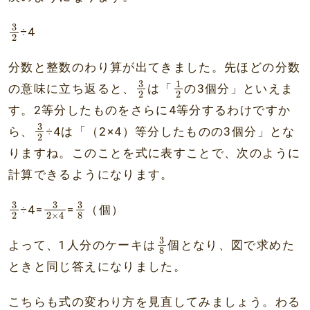
3
2
3
÷4
2
分数と整数のわり算が出てきました。先ほどの分数
3
2
1
2
3
1
の意味に立ち返ると、
は「
の3個分」といえま
2
2
す。2等分したものをさらに4等分するわけですか
3
2
3
ら、
÷4は「（2×4）等分したものの3個分」とな
2
りますね。このことを式に表すことで、次のように
計算できるようになります。
3
2
3
2
×
4
3
8
3
3
3
÷4=
=
（個）
8
2
2
×
4
3
8
3
よって、1人分のケーキは
個となり、図で求めた
8
ときと同じ答えになりました。
こちらも式の変わり方を見直してみましょう。わる