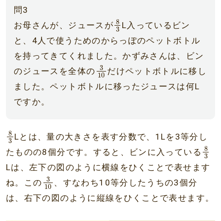
問3
8
3
8
お母さんが、ジュースが
L入っているビン
3
と、4人で使うためのからっぽのペットボトル
を持ってきてくれました。かずみさんは、ビン
3
10
3
のジュースを全体の
だけペットボトルに移し
10
ました。ペットボトルに移ったジュースは何L
ですか。
8
3
8
Lとは、量の大きさを表す分数で、1Lを3等分し
3
8
3
8
たものの8個分です。すると、ビンに入っている
3
Lは、左下の図のように横線をひくことで表せます
3
10
3
ね。この
、すなわち10等分したうちの3個分
10
は、右下の図のように縦線をひくことで表せます。