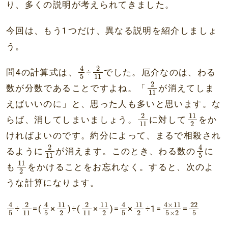
り、多くの説明が考えられてきました。
今回は、もう1つだけ、異なる説明を紹介しましょ
う。
4
5
2
11
2
4
問4の計算式は、
÷
でした。厄介なのは、わる
5
11
2
11
2
数が分数であることですよね。「
が消えてしま
11
えばいいのに」と、思った人も多いと思います。な
2
11
11
2
2
11
らば、消してしまいましょう。
に対して
をか
11
2
ければよいのです。約分によって、まるで相殺され
2
11
4
5
2
4
るように
が消えます。このとき、わる数の
に
5
11
11
2
11
も
をかけることをお忘れなく。すると、次のよ
2
うな計算になります。
4
5
2
11
4
5
11
2
2
11
11
2
4
5
11
2
4
×
11
22
5
×
5
2
2
11
2
11
11
22
4
4
4
4
×
11
÷
=(
×
)÷(
×
)=
×
÷1=
=
5
5
5
5
5
×
2
11
2
11
2
2