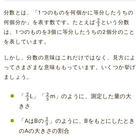
分数とは、「1つのものを何個かに等分したうちの
2
3
2
何個分か」を表す数です。たとえば
という分数
3
は、1つのものを3個に等分したうちの2個分のこと
を表しています。
しかし、分数の意味はこれだけではなく、見方によ
ってさまざまな意味ももっています。いくつか挙げ
ましょう。
2
3
2
3
2
2
「
L」「
m」のように、測定した量の大
3
3
きさ
2
3
2
「AはBの
」のように、Bをもとにしたとき
3
のAの大きさの割合